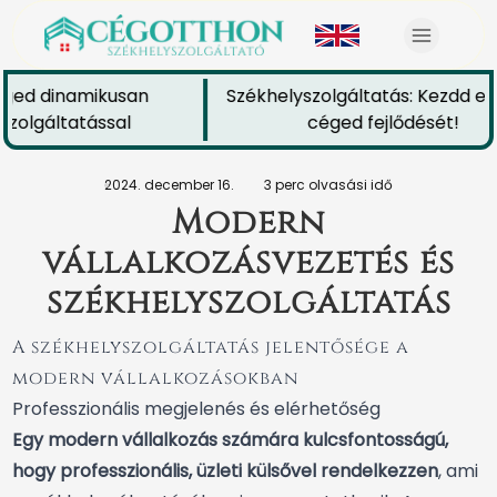
ged dinamikusan
Székhelyszolgáltatás: Kezdd el 
zolgáltatással
céged fejlődését!
2024. december 16.
3 perc olvasási idő
Modern
vállalkozásvezetés és
székhelyszolgáltatás
A székhelyszolgáltatás jelentősége a
modern vállalkozásokban
Professzionális megjelenés és elérhetőség
Egy modern vállalkozás számára kulcsfontosságú,
hogy professzionális, üzleti külsővel rendelkezzen
, ami