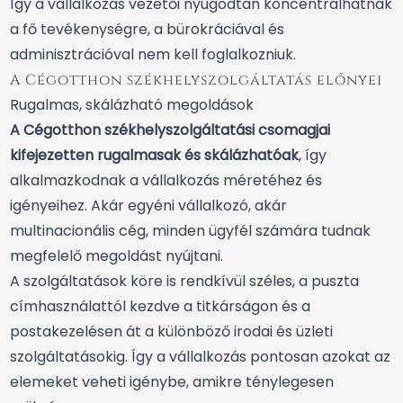
Így a vállalkozás vezetői nyugodtan koncentrálhatnak
a fő tevékenységre, a bürokráciával és
adminisztrációval nem kell foglalkozniuk.
A Cégotthon székhelyszolgáltatás előnyei
Rugalmas, skálázható megoldások
A Cégotthon székhelyszolgáltatási csomagjai
kifejezetten rugalmasak és skálázhatóak
, így
alkalmazkodnak a vállalkozás méretéhez és
igényeihez. Akár egyéni vállalkozó, akár
multinacionális cég, minden ügyfél számára tudnak
megfelelő megoldást nyújtani.
A szolgáltatások köre is rendkívül széles, a puszta
címhasználattól kezdve a titkárságon és a
postakezelésen át a különböző irodai és üzleti
szolgáltatásokig. Így a vállalkozás pontosan azokat az
elemeket veheti igénybe, amikre ténylegesen