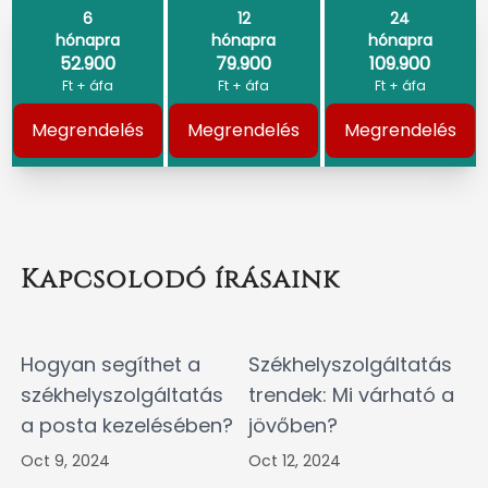
6
12
24
hónapra
hónapra
hónapra
52.900
79.900
109.900
Ft + áfa
Ft + áfa
Ft + áfa
Megrendelés
Megrendelés
Megrendelés
Kapcsolodó írásaink
Hogyan segíthet a
Székhelyszolgáltatás
székhelyszolgáltatás
trendek: Mi várható a
a posta kezelésében?
jövőben?
Oct 9, 2024
Oct 12, 2024