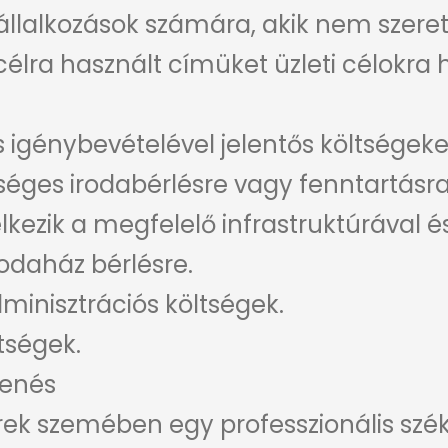
állalkozások számára, akik nem szere
élra használt címüket üzleti célokra h
s igénybevételével jelentős költségek
éges irodabérlésre vagy fenntartásra 
kezik a megfelelő infrastruktúrával é
rodaház bérlésre.
inisztrációs költségek.
ltségek.
lenés
rek szemében egy professzionális szé