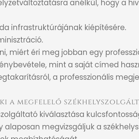
lyzetváltoztatásra anélkül, hogy a hiv
oda infrastruktúrájának kiépítésére.
inisztráció.
ni,
miért éri meg jobban egy professzi
génybevétele
, mint a saját címed hasz
takarításról, a professzionális megje
ki a megfelelő székhelyszolgált
zolgáltató kiválasztása kulcsfontossá
y alaposan megvizsgáljuk a székhelysz