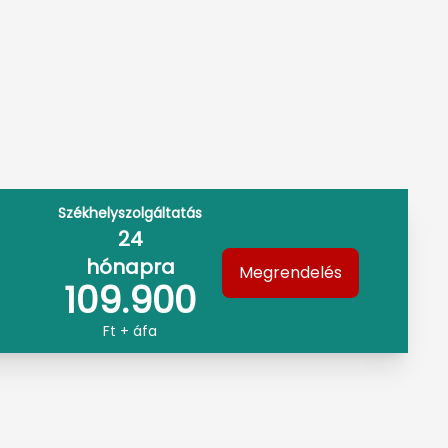
Székhelyszolgáltatás
24
hónapra
Megrendelés
109.900
Ft + áfa