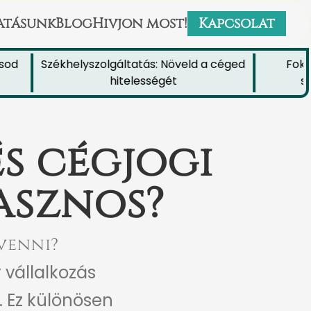
atásunk
Blog
Hivjon most!
Kapcsolat
d
Székhelyszolgáltatás: Növeld a céged
Fokozd
hitelességét
szék
s cégjogi
asznos?
 venni?
 vállalkozás
. Ez különösen