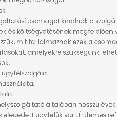
azok megbízhatóságát.
ok
gáltatási csomagot kínálnak a szolgál
nek és költségvetésének megfelelően v
ézzük, mit tartalmaznak ezek a csoma
tatásokat, amelyekre szükségünk lehet
sok.
 ügyfélszolgálat.
 használata.
talat
lyszolgáltató általában hosszú évek
s elégedett ügyfelük van. Érdemes ref