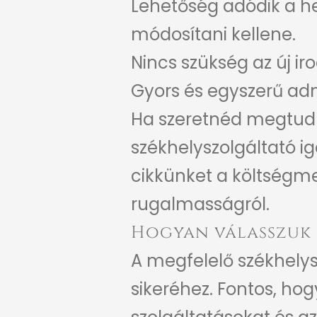
Lehetőség adódik a he
módosítani kellene.
Nincs szükség az új ir
Gyors és egyszerű adm
Ha szeretnéd megtud
székhelyszolgáltató i
cikkünket a költségmeg
rugalmasságról.
Hogyan válasszuk 
A megfelelő székhelys
sikeréhez. Fontos, hog