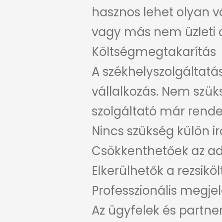
hasznos lehet olyan v
vagy más nem üzleti c
Költségmegtakarítás
A székhelyszolgáltatá
vállalkozás. Nem szüks
szolgáltató már rendel
Nincs szükség külön i
Csökkenthetőek az adm
Elkerülhetők a rezsikö
Professzionális megje
Az ügyfelek és partne