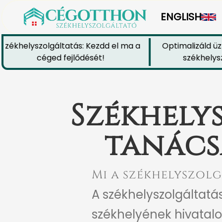
ENGLISH
ékhelyszolgáltatás: Kezdd el ma a
Optimalizáld üzle
céged fejlődését!
székhelyszol
Székhely
tanács
Mi a székhelyszolg
A székhelyszolgáltatá
székhelyének hivatalos