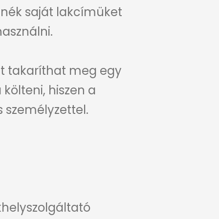
tnék saját lakcímüket
asználni.
et takaríthat meg egy
költeni, hiszen a
s személyzettel.
khelyszolgáltató