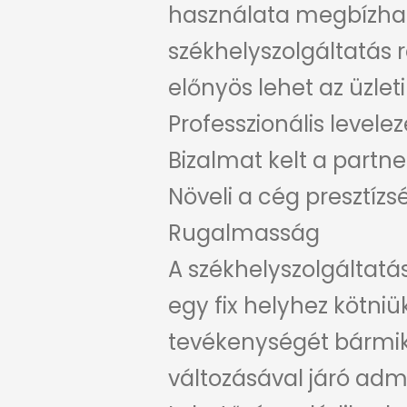
használata megbízhatós
székhelyszolgáltatás 
előnyös lehet az üzlet
Professzionális level
Bizalmat kelt a partn
Növeli a cég presztízsé
Rugalmasság
A székhelyszolgáltatá
egy fix helyhez kötniü
tevékenységét bármiko
változásával járó admi