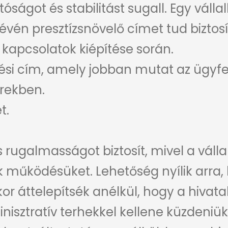
ágot és stabilitást sugall. Egy válla
révén presztízsnövelő címet tud bizto
i kapcsolatok kiépítése során.
ezési cím, amely jobban mutat az ügy
erekben.
t.
s rugalmasságot biztosít, mivel a váll
k működésüket. Lehetőség nyílik arra,
r áttelepítsék anélkül, hogy a hivata
nisztratív terhekkel kellene küzdeniük