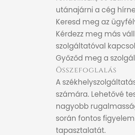
utánajárni a cég hírne
Keresd meg az ügyfél
Kérdezz meg más váll
szolgáltatóval kapcso
Győződ meg a szolgált
Összefoglalás
A székhelyszolgáltatá
számára. Lehetővé tes
nagyobb rugalmasságot
során fontos figyelem
tapasztalatát.