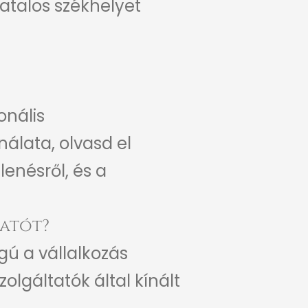
atalos székhelyet
onális
nálata, olvasd el
lenésről, és a
atót?
gú a vállalkozás
olgáltatók által kínált