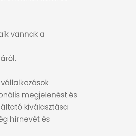
aik vannak a
áról.
 vállalkozások
ionális megjelenést és
áltató kiválasztása
ég hírnevét és