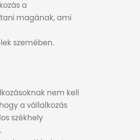
lkozás a
sítani magának, ami
felek szemében.
alkozásoknak nem kell
 hogy a vállalkozás
los székhely
.