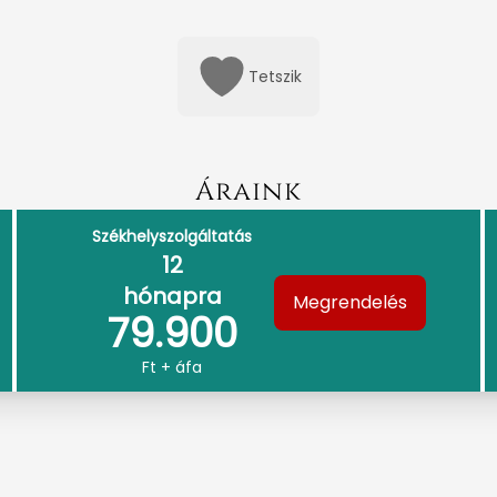
Tetszik
Áraink
Székhelyszolgáltatás
12
hónapra
Megrendelés
79.900
Ft + áfa