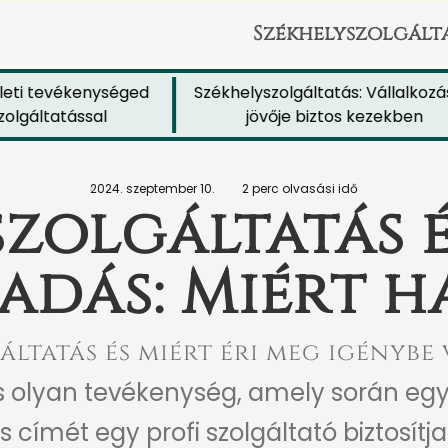
Székhelyszolgált
ti tevékenységed
Székhelyszolgáltatás: Vállalkozáso
gáltatással
jövője biztos kezekben
2024. szeptember 10.
2 perc olvasási idő
szolgáltatás é
adás: Miért h
áltatás és miért éri meg igénybe
s olyan tevékenység, amely során egy
 címét egy profi szolgáltató biztosítja