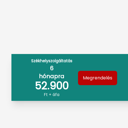
Székhelyszolgáltatás
6
hónapra
Megrendelés
52.900
Ft + áfa