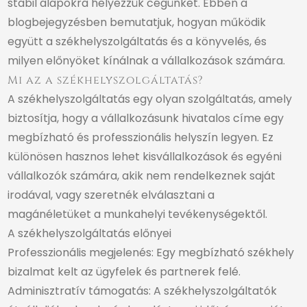
stabil alapokra helyezzük cégünket. Ebben a
blogbejegyzésben bemutatjuk, hogyan működik
együtt a székhelyszolgáltatás és a könyvelés, és
milyen előnyöket kínálnak a vállalkozások számára.
Mi az a székhelyszolgáltatás?
A székhelyszolgáltatás egy olyan szolgáltatás, amely
biztosítja, hogy a vállalkozásunk hivatalos címe egy
megbízható és professzionális helyszín legyen. Ez
különösen hasznos lehet kisvállalkozások és egyéni
vállalkozók számára, akik nem rendelkeznek saját
irodával, vagy szeretnék elválasztani a
magánéletüket a munkahelyi tevékenységektől.
A székhelyszolgáltatás előnyei
Professzionális megjelenés: Egy megbízható székhely
bizalmat kelt az ügyfelek és partnerek felé.
Adminisztratív támogatás: A székhelyszolgáltatók